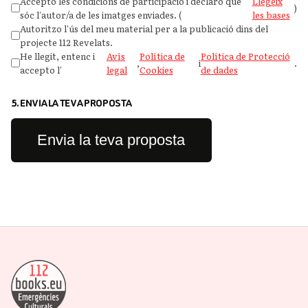
Accepto les condicions de participació i declaro que
Llegeix
)
sóc l'autor/a de les imatges enviades. (
les bases
Autoritzo l'ús del meu material per a la publicació dins del
projecte 112 Revelats.
He llegit, entenc i
Avís
Política de
Política de Protecció
,
i
.
accepto l'
legal
Cookies
de dades
5. ENVIA LA TEVA PROPOSTA
Envia la teva proposta