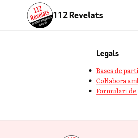
112 Revelats
Legals
Bases de part
Col·labora am
Formulari de 