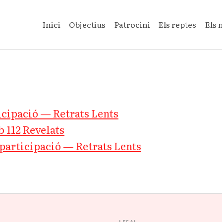
Inici
Objectius
Patrocini
Els reptes
Els 
icipació — Retrats Lents
b 112 Revelats
participació — Retrats Lents