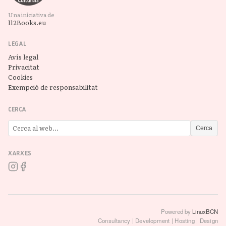
Una iniciativa de
112Books.eu
LEGAL
Avís legal
Privacitat
Cookies
Exempció de responsabilitat
CERCA
Cerca
XARXES
Powered by
LinuxBCN
Consultancy | Development | Hosting | Design